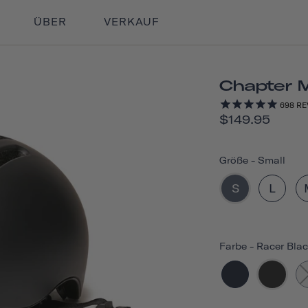
ÜBER
VERKAUF
Chapter 
698
RE
$149.95
Größe
-
Small
S
L
Farbe
-
Racer Bla