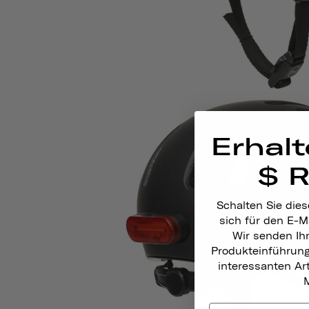
Erhalt
$ 
Schalten Sie dies
sich für den E-M
Wir senden Ih
Produkteinführun
interessanten A
M