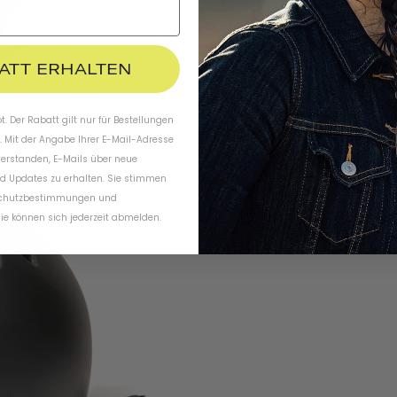
BATT ERHALTEN
. Der Rabatt gilt nur für Bestellungen
. Mit der Angabe Ihrer E-Mail-Adresse
verstanden, E-Mails über neue
d Updates zu erhalten. Sie stimmen
chutzbestimmungen
und
ie können sich jederzeit abmelden.