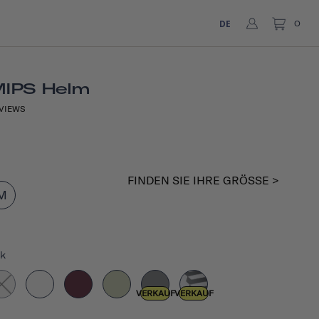
DE
0
MIPS Helm
VIEWS
FINDEN SIE IHRE GRÖSSE >
M
ck
VERKAUF
VERKAUF