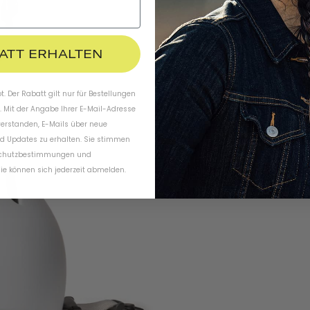
BATT ERHALTEN
. Der Rabatt gilt nur für Bestellungen
. Mit der Angabe Ihrer E-Mail-Adresse
verstanden, E-Mails über neue
d Updates zu erhalten. Sie stimmen
chutzbestimmungen
und
ie können sich jederzeit abmelden.