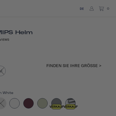
DE
0
MIPS Helm
VIEWS
FINDEN SIE IHRE GRÖSSE >
M
n White
VERKAUF
VERKAUF