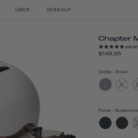
ÜBER
VERKAUF
Chapter 
698
RE
$149.95
Größe
-
Small
S
L
Farbe
-
Supermoo