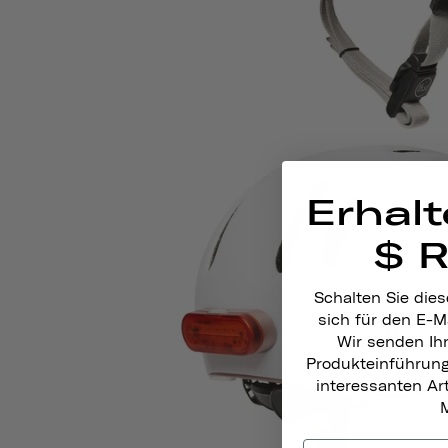
Erhalt
$ 
Schalten Sie dies
sich für den E-M
Wir senden Ih
Produkteinführun
interessanten A
M