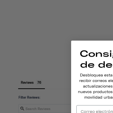
Consi
de de
Desbloquea esta o
recibir correos e
Reviews
actualizacione
nuevos productos,
movilidad urba
Filter Reviews: