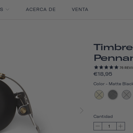
OS
ACERCA DE
VENTA
Timbre
Penna
76
REVI
€18,95
Color
-
Matte Blac
Cantidad