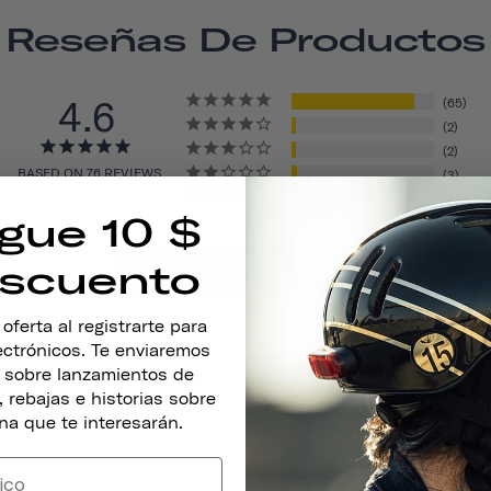
Reseñas De Productos
4.6
65
2
2
BASED ON 76 REVIEWS
3
4
gue 10 $
scuento
Write A Review
ferta al registrarte para
lectrónicos. Te enviaremos
s sobre lanzamientos de
 rebajas e historias sobre
na que te interesarán.