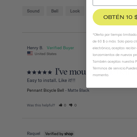
Sound
Bell
Look
Bike
Tone
H
OBTÉN 10 
*Oferta por tiempo limitado
de 60 $ o más. Solo para cl
Henry B.
electrónico, aceptas recibir
United States
lanzamientos de nuevos pr
También aceptas nuestra
P
I've mounted the bell o
Términos de servicio
.
Puedes
momento.
Easy to install. Like it!!!
Pennant Bicycle Bell
Matte Black
Was this helpful?
0
0
Raquel