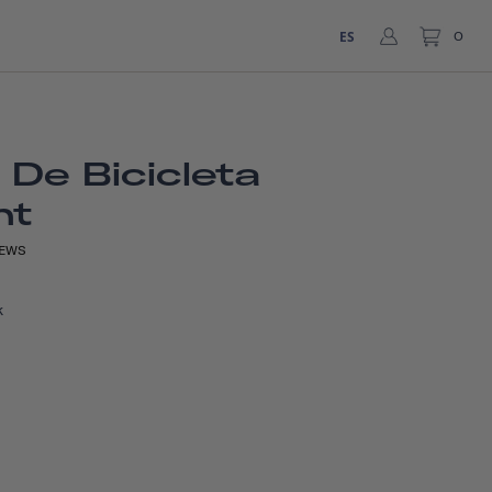
ES
0
 De Bicicleta
nt
EWS
k