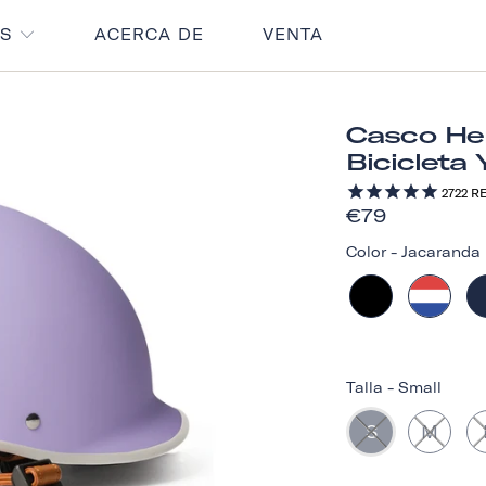
OS
ACERCA DE
VENTA
Casco Her
Bicicleta 
2722
RE
€79
Color
-
Jacaranda 
Talla
-
Small
S
M