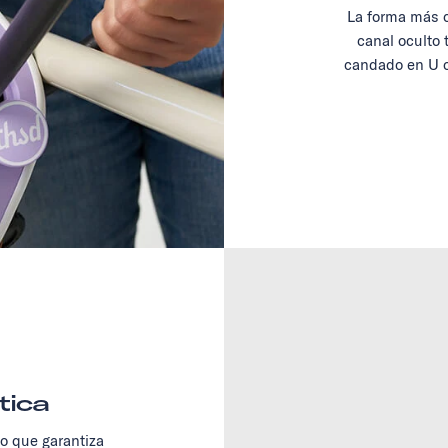
La forma más c
canal oculto 
candado en U o
tica
no que garantiza