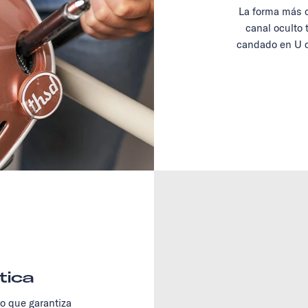
La forma más c
canal oculto 
candado en U o
tica
no que garantiza