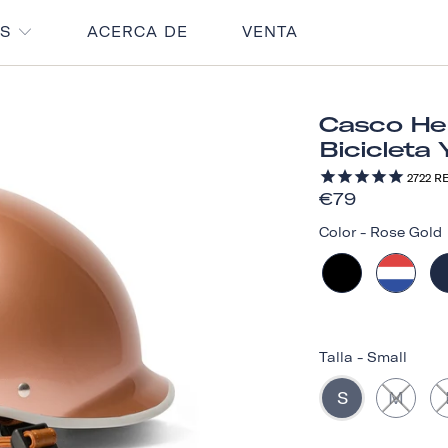
OS
ACERCA DE
VENTA
Casco Her
Bicicleta 
2722
RE
€79
Color
-
Rose Gold
Talla
-
Small
S
M