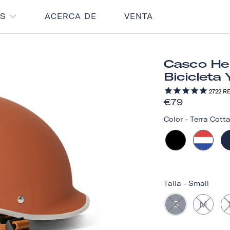
OS
ACERCA DE
VENTA
Casco Her
Bicicleta 
2722
RE
€79
Color
-
Terra Cott
Talla
-
Small
S
M