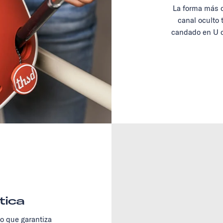
La forma más c
canal oculto 
candado en U o
tica
no que garantiza