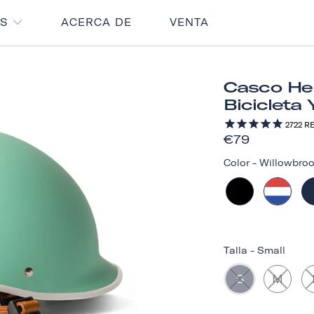
OS
ACERCA DE
VENTA
Casco Her
Bicicleta 
2722
RE
€79
Color
-
Willowbroo
Talla
-
Small
S
M