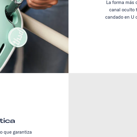
La forma más c
canal oculto 
candado en U o
tica
no que garantiza