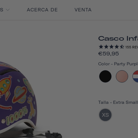
OS
ACERCA DE
VENTA
Casco Inf
155
RE
€59,95
Color
-
Party Purpl
Talla
-
Extra Small
XS