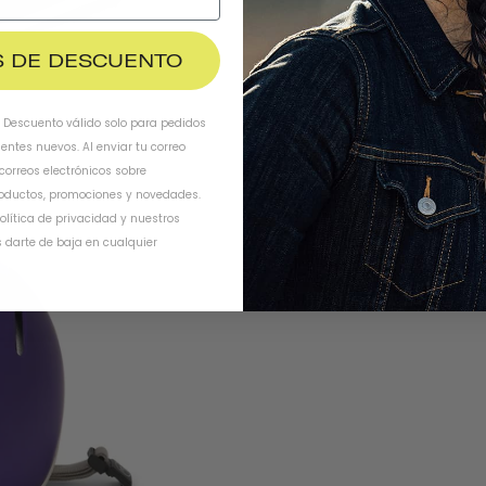
$ DE DESCUENTO
. Descuento válido solo para pedidos
ientes nuevos. Al enviar tu correo
 correos electrónicos sobre
oductos, promociones y novedades.
olítica de privacidad
y
nuestros
 darte de baja en cualquier