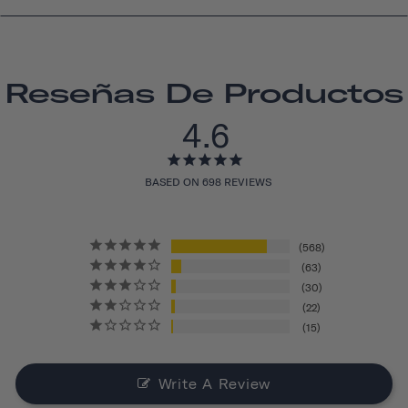
Reseñas De Productos
4.6
BASED ON 698 REVIEWS
568
63
30
22
15
Write A Review