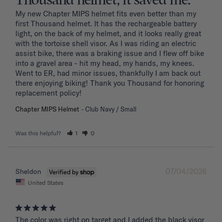
Thousand helmet, it saved me.
My new Chapter MIPS helmet fits even better than my 
first Thousand helmet. It has the rechargeable battery 
light, on the back of my helmet, and it looks really great 
with the tortoise shell visor. As I was riding an electric 
assist bike, there was a braking issue and I flew off bike 
into a gravel area - hit my head, my hands, my knees. 
Went to ER, had minor issues, thankfully I am back out 
there enjoying biking! Thank you Thousand for honoring 
replacement policy!
Chapter MIPS Helmet
Club Navy / Small
Was this helpful?
1
0
07/04/2026
Sheldon
United States
The color was right on target and I added the black visor 