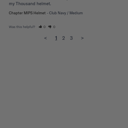
my Thousand helmet.
Chapter MIPS Helmet
Club Navy / Medium
Was this helpful?
0
0
<
1
2
3
>