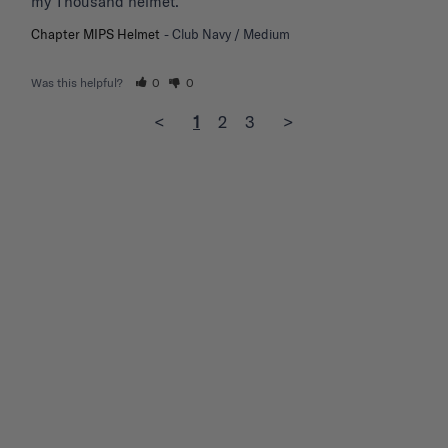
my Thousand helmet.
Chapter MIPS Helmet
Club Navy / Medium
Was this helpful?
0
0
<
1
2
3
>