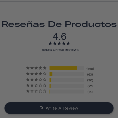
Reseñas De Productos
4.6
BASED ON 698 REVIEWS
568
63
30
22
15
Write A Review