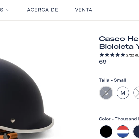
OS
ACERCA DE
VENTA
Casco Her
Bicicleta 
2722
RE
69
Talla
-
Small
S
M
Color
-
Thousand 