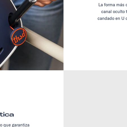
La forma más c
canal oculto 
candado en U o
tica
no que garantiza