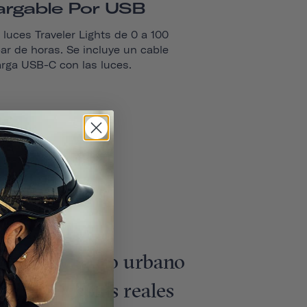
argable Por USB
luces Traveler Lights de 0 a 100
ar de horas. Se incluye un cable
rga USB-C con las luces.
para el viajero urbano
 con ciclistas reales