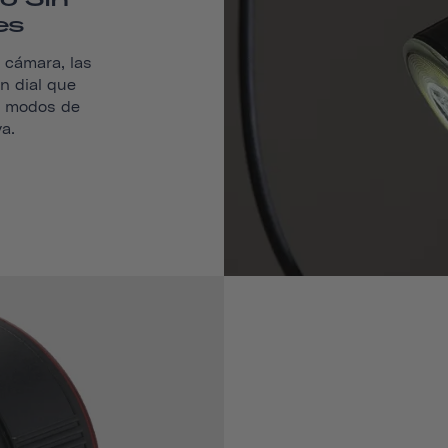
es
a cámara, las
n dial que
s modos de
va.