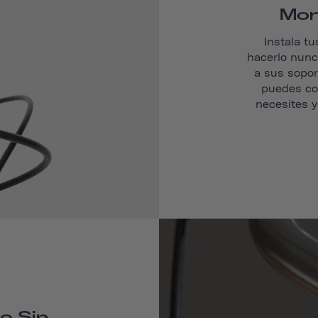
Mon
Instala tu
hacerlo nunca
a sus sopor
puedes col
necesites y
o Sin