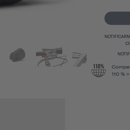
NOTIFICARM
C
NOTIF
Compen
110 % >