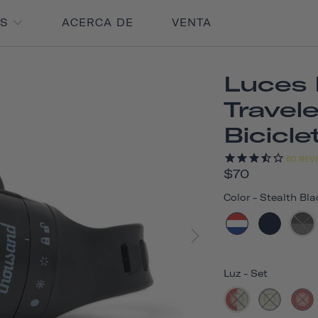
OS
ACERCA DE
VENTA
Luces 
Travele
Bicicle
60
REV
$70
Color
-
Stealth Bla
Luz
-
Set