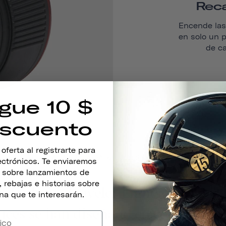
Rec
Encende las 
en solo un p
de ca
gue 10 $
scuento
ferta al registrarte para
LUZ MAGNÉTICA PARA BICICLETA TRAVELER
lectrónicos. Te enviaremos
s sobre lanzamientos de
 rebajas e historias sobre
 las luces Traveler Lights. Creadas 
na que te interesarán.
ces se han diseñado en colaboración