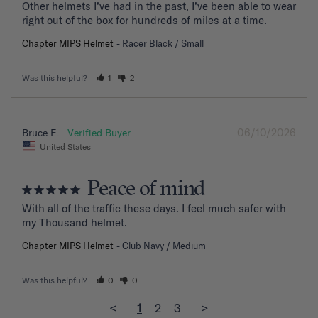
Other helmets I’ve had in the past, I’ve been able to wear 
right out of the box for hundreds of miles at a time.
Chapter MIPS Helmet
Racer Black / Small
Was this helpful?
1
2
06/10/2026
Bruce E.
United States
Peace of mind
With all of the traffic these days. I feel much safer with 
my Thousand helmet.
Chapter MIPS Helmet
Club Navy / Medium
Was this helpful?
0
0
<
1
2
3
>