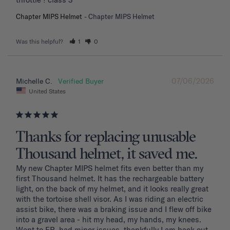
Chapter MIPS Helmet
Chapter MIPS Helmet
Was this helpful?
1
0
07/06/2026
Michelle C.
United States
Thanks for replacing unusable
Thousand helmet, it saved me.
My new Chapter MIPS helmet fits even better than my 
first Thousand helmet. It has the rechargeable battery 
light, on the back of my helmet, and it looks really great 
with the tortoise shell visor. As I was riding an electric 
assist bike, there was a braking issue and I flew off bike 
into a gravel area - hit my head, my hands, my knees. 
Went to ER, had minor issues, thankfully I am back out 