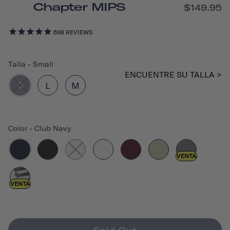
Chapter MIPS
$149.95
698
REVIEWS
Talla
-
Small
ENCUENTRE SU TALLA >
S
L
M
Color
-
Club Navy
VENTA
VENTA