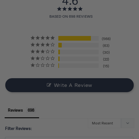
4.6
BASED ON 698 REVIEWS
568
63
30
22
15
Write A Review
Reviews
Filter Reviews: