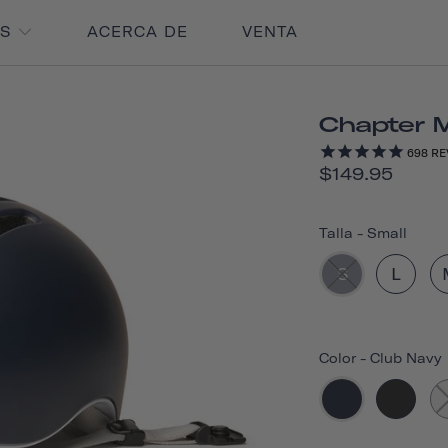
OS
ACERCA DE
VENTA
Chapter 
698
RE
$149.95
Talla
-
Small
S
L
Color
-
Club Navy