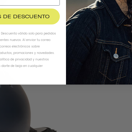
$ DE DESCUENTO
. Descuento válido solo para pedidos
ientes nuevos. Al enviar tu correo
 correos electrónicos sobre
oductos, promociones y novedades.
olítica de privacidad
y
nuestros
 darte de baja en cualquier