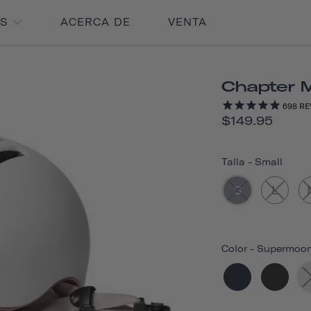
OS
ACERCA DE
VENTA
Chapter 
698
RE
$149.95
Talla
-
Small
S
L
Color
-
Supermoon