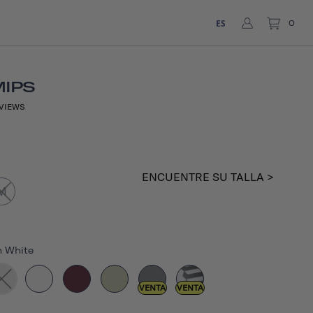
ES
0
MIPS
VIEWS
ENCUENTRE SU TALLA >
M
 White
VENTA
VENTA