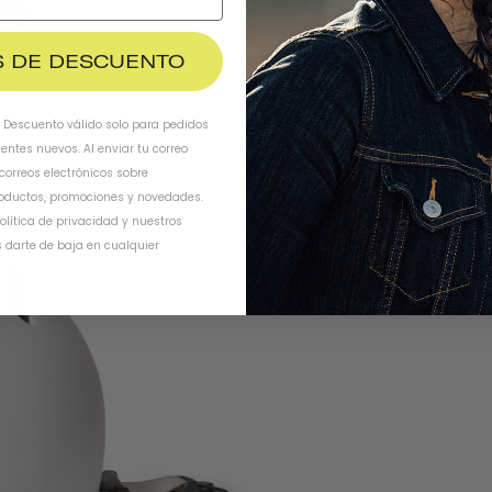
$ DE DESCUENTO
. Descuento válido solo para pedidos
ientes nuevos. Al enviar tu correo
 correos electrónicos sobre
oductos, promociones y novedades.
olítica de privacidad
y
nuestros
 darte de baja en cualquier