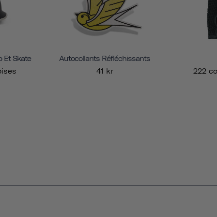
o Et Skate
Autocollants Réfléchissants
ises
41 kr
222 c