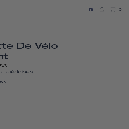
FR
0
te De Vélo
nt
EWS
s suédoises
ack