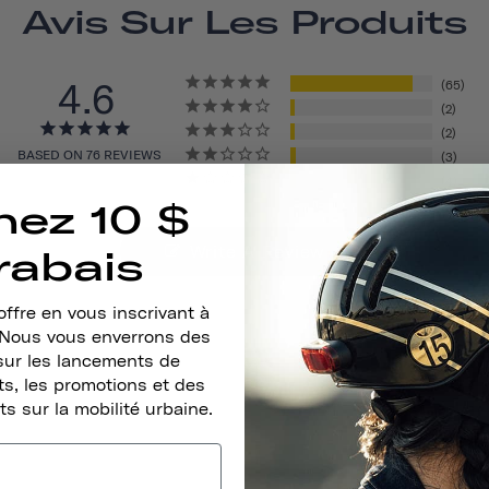
Avis Sur Les Produits
4.6
65
2
2
BASED ON 76 REVIEWS
3
4
nez 10 $
Write A Review
rabais
ffre en vous inscrivant à
. Nous vous enverrons des
sur les lancements de
s, les promotions et des
ts sur la mobilité urbaine.