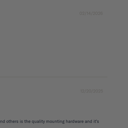
02/14/2026
12/20/2025
d others is the quality mounting hardware and it’s 