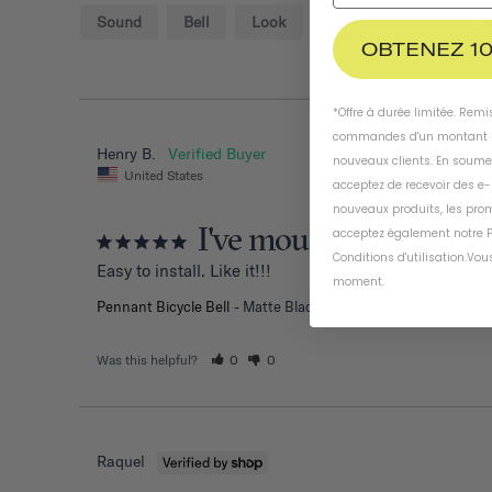
Sound
Bell
Look
Bike
Tone
H
OBTENEZ 10
*Offre à durée limitée. Rem
commandes d'un montant m
Henry B.
nouveaux clients. En soume
United States
acceptez de recevoir des e
nouveaux produits, les prom
I've mounted the bell o
acceptez également notre
P
Conditions d'utilisation
.
Vous
Easy to install. Like it!!!
moment
.
Pennant Bicycle Bell
Matte Black
Was this helpful?
0
0
Raquel