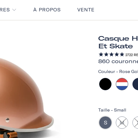
IRES
À PROPOS
VENTE
Casque He
Et Skate
2722
RE
860 couronn
Couleur
-
Rose Go
Taille
-
Small
S
M