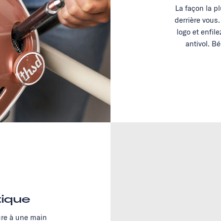
La façon la p
derrière vous
logo et enfil
antivol. Bé
ique
ture à une main