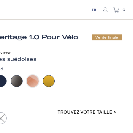
FR
0
ritage 1.0 Pour Vélo
Vente finale
VIEWS
es suédoises
ld
TROUVEZ VOTRE TAILLE >
L