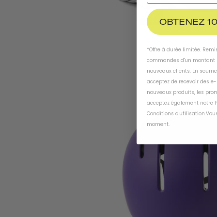
OBTENEZ 10
*Offre à durée limitée. Rem
commandes d'un montant m
nouveaux clients. En soume
acceptez de recevoir des e
nouveaux produits, les prom
acceptez également notre
P
Conditions d'utilisation
.
Vous
moment
.