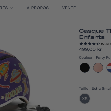
IRES
À PROPOS
VENTE
Casque T
Enfants
155
RE
499,00 kr
Couleur
-
Party Pu
Taille
-
Extra Smal
XS