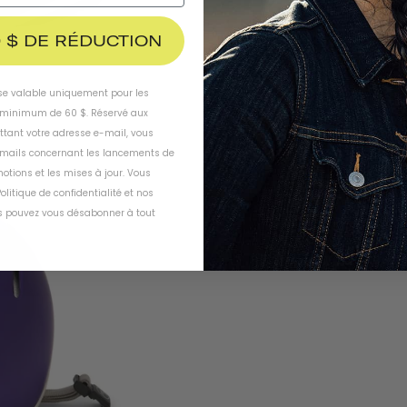
 $ DE RÉDUCTION
ise valable uniquement pour les
inimum de 60 $. Réservé aux
ttant votre adresse e-mail, vous
-mails concernant les lancements de
otions et les mises à jour. Vous
olitique de confidentialité
et
nos
 pouvez vous désabonner à tout