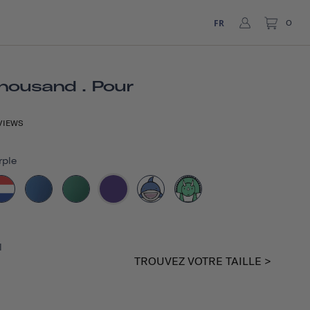
FR
0
housand . Pour
VIEWS
rple
l
TROUVEZ VOTRE TAILLE >