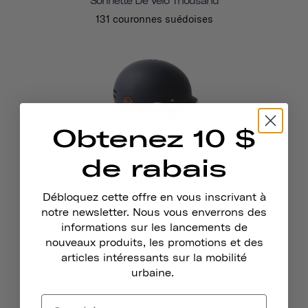
Sonnette De Vélo Thousand
131 couronnes suédoises
Obtenez 10 $
Casque Heritage 1.0 Pour Vélo Et
de rabais
Skate
860 couronnes suédoises
Débloquez cette offre en vous inscrivant à
notre newsletter. Nous vous enverrons des
informations sur les lancements de
nouveaux produits, les promotions et des
articles intéressants sur la mobilité
urbaine.