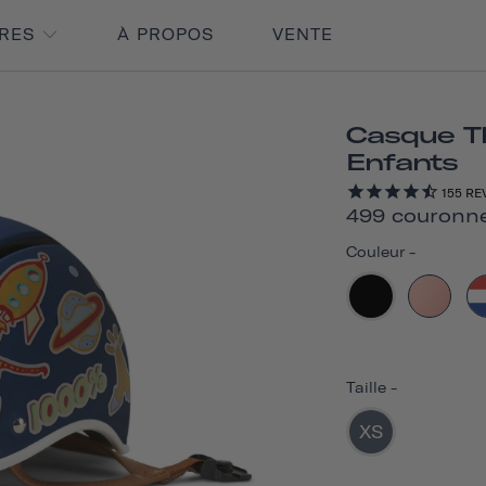
IRES
À PROPOS
VENTE
Casque T
Enfants
155
RE
499 couronn
Couleur
-
Taille
-
XS