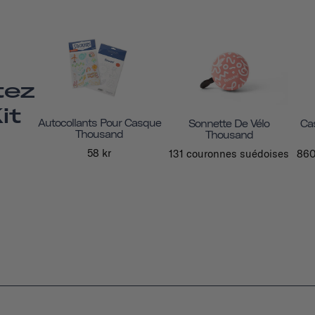
tez
it
Autocollants Pour Casque
Sonnette De Vélo
Cas
Thousand
Thousand
58 kr
131 couronnes suédoises
860