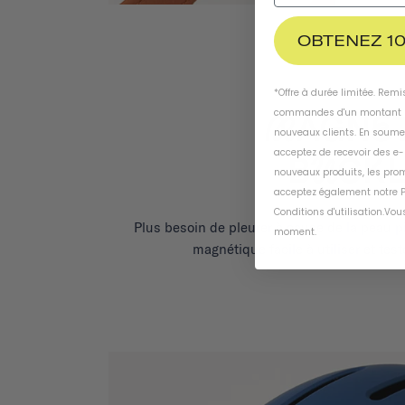
OBTENEZ 10
*Offre à durée limitée. Rem
commandes d'un montant m
nouveaux clients. En soume
acceptez de recevoir des e
nouveaux produits, les prom
acceptez également notre
P
Conditions d'utilisation
.
Vous
Plus besoin de pleurer à cause de la peau p
moment
.
magnétique facile à utiliser et tes