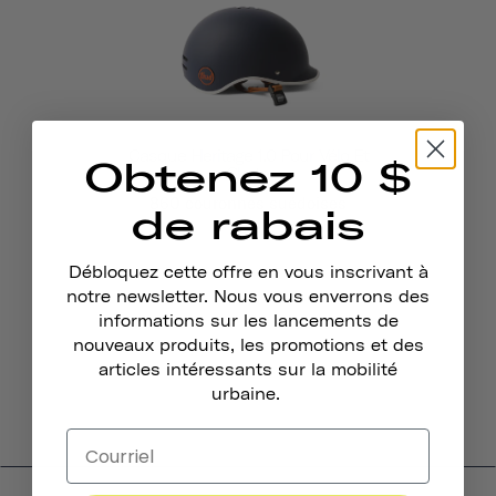
Casque Heritage 1.0 Pour Vélo Et
Obtenez 10 $
Skate
860 couronnes suédoises
de rabais
Débloquez cette offre en vous inscrivant à
notre newsletter. Nous vous enverrons des
informations sur les lancements de
nouveaux produits, les promotions et des
articles intéressants sur la mobilité
urbaine.