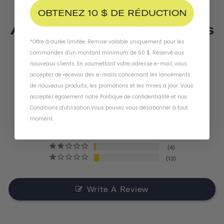
OBTENEZ 10 $ DE RÉDUCTION
Avis Sur Les Produits
*Offre à durée limitée. Remise valable uniquement pour les
4.4
commandes d'un montant minimum de 60 $. Réservé aux
nouveaux clients. En soumettant votre adresse e-mail, vous
acceptez de recevoir des e-mails concernant les lancements
BASED ON 155 REVIEWS
de nouveaux produits, les promotions et les mises à jour. Vous
acceptez également notre
Politique de confidentialité
et
nos
Conditions d'utilisation
.
Vous pouvez vous désabonner à tout
121
moment
.
11
6
4
13
Write A Review