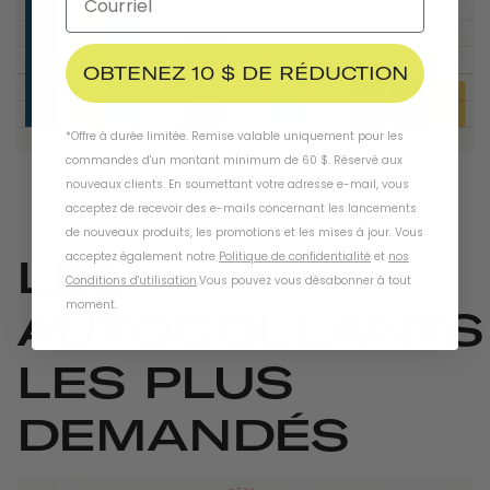
OBTENEZ 10 $ DE RÉDUCTION
*Offre à durée limitée. Remise valable uniquement pour les
commandes d'un montant minimum de 60 $. Réservé aux
nouveaux clients. En soumettant votre adresse e-mail, vous
acceptez de recevoir des e-mails concernant les lancements
de nouveaux produits, les promotions et les mises à jour. Vous
acceptez également notre
Politique de confidentialité
et
nos
LES
Conditions d'utilisation
.
Vous pouvez vous désabonner à tout
moment
.
AUTOCOLLANTS
LES PLUS
DEMANDÉS