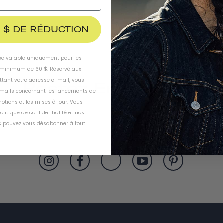
 $ DE RÉDUCTION
ise valable uniquement pour les
inimum de 60 $. Réservé aux
ttant votre adresse e-mail, vous
Restez En Contact
-mails concernant les lancements de
otions et les mises à jour. Vous
olitique de confidentialité
et
nos
 pouvez vous désabonner à tout