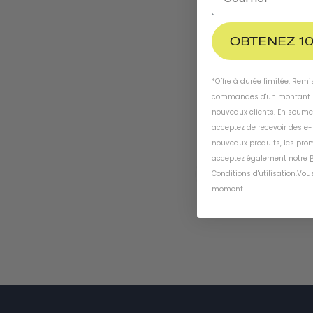
OBTENEZ 10
*Offre à durée limitée. Rem
commandes d'un montant m
nouveaux clients. En soume
acceptez de recevoir des e
nouveaux produits, les prom
acceptez également notre
P
Conditions d'utilisation
.
Vous
moment
.