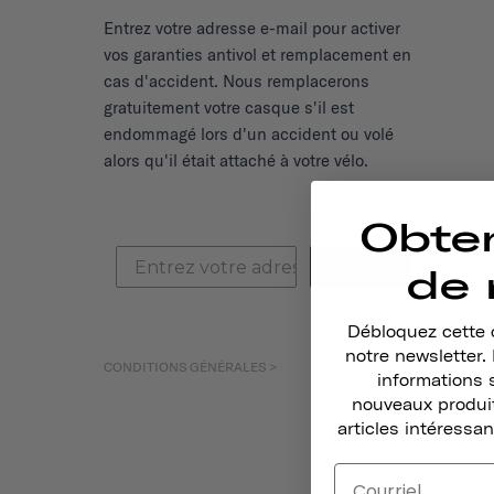
Entrez votre adresse e-mail pour activer
vos garanties antivol et remplacement en
cas d'accident. Nous remplacerons
gratuitement votre casque s'il est
endommagé lors d'un accident ou volé
alors qu'il était attaché à
votre vélo
.
Obte
ACTIVER
de 
Débloquez cette o
notre newsletter
CONDITIONS GÉNÉRALES >
informations 
nouveaux produit
articles intéressan