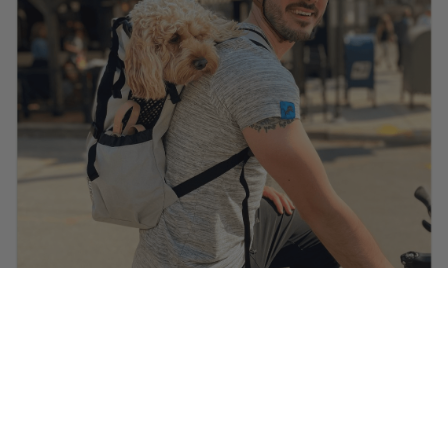
@ella.thecockapoo
porte
le casque Heritage en noir carbone
.