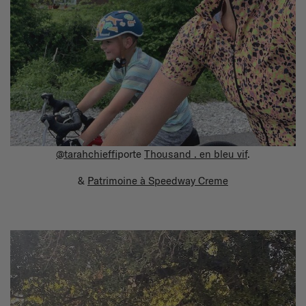
@tarahchieffi
porte
Thousand . en bleu vif
.
&
Patrimoine à Speedway Creme