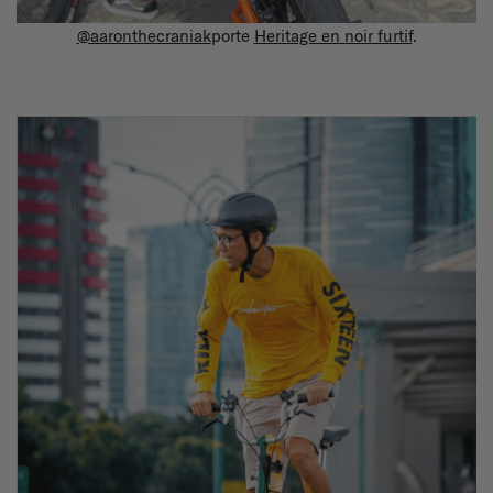
@aaronthecraniak
porte
Heritage en noir furtif
.