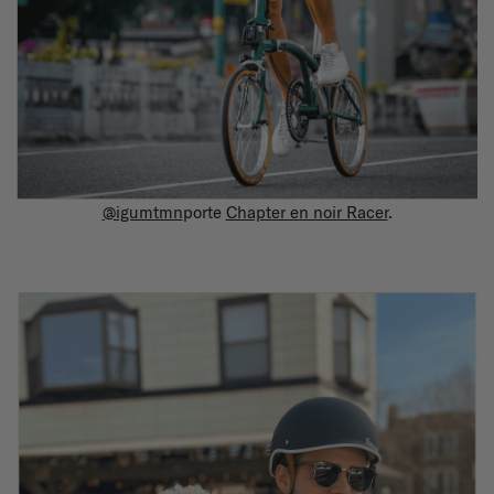
@igumtmn
porte
Chapter en noir Racer
.