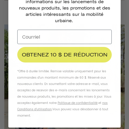
informations sur les lancements de
@noahmialeo
porte
Thousand . dans Going Green
nouveaux produits, les promotions et des
articles intéressants sur la mobilité
urbaine.
OBTENEZ 10 $ DE RÉDUCTION
*Offre à durée limitée. Remise valable uniquement pour les
commandes d'un montant minimum de 60 $. Réservé aux
nouveaux clients. En soumettant votre adresse e-mail, vous
acceptez de recevoir des e-mails concernant les lancements
de nouveaux produits, les promotions et les mises à jour. Vous
acceptez également notre
Politique de confidentialité
et
nos
Conditions d'utilisation
.
Vous pouvez vous désabonner à tout
moment
.