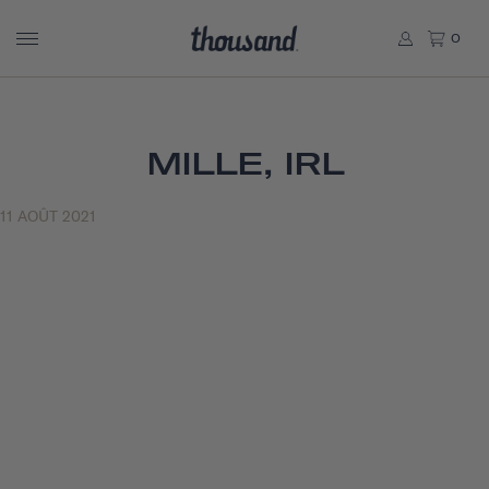
0
MILLE, IRL
11 AOÛT 2021