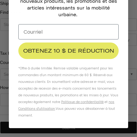
nouveaux produits, les promotions et des
articles intéressants sur la mobilité
urbaine.
OBTENEZ 10 $ DE RÉDUCTION
*Offre à durée limitée. Remise valable uniquement pour les
commandes d'un montant minimum de 60 $. Réservé aux
nouveaux clients. En soumettant votre adresse e-mail, vous
acceptez de recevoir des e-mails concernant les lancements
de nouveaux produits, les promotions et les mises à jour. Vous
acceptez également notre
Politique de confidentialité
et
nos
Conditions d'utilisation
.
Vous pouvez vous désabonner à tout
moment
.