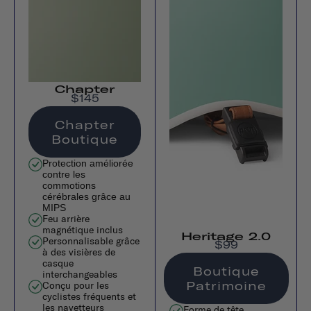
Chapter
$145
Chapter
Boutique
Protection améliorée
contre les
commotions
cérébrales grâce au
MIPS
Feu arrière
magnétique inclus
Heritage 2.0
Personnalisable grâce
$99
à des visières de
casque
Boutique
interchangeables
Patrimoine
Conçu pour les
cyclistes fréquents et
les navetteurs
Forme de tête