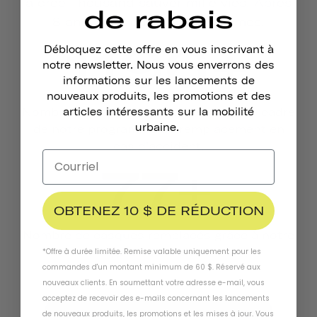
a créé Thousand sauver mille vies. Après
de rabais
8 ans, voici où nous en sommes.
1196+
Débloquez cette offre en vous inscrivant à
notre newsletter. Nous vous enverrons des
informations sur les lancements de
nouveaux produits, les promotions et des
Nombre de casques remplacés dans le cadre
articles intéressants sur la mobilité
urbaine.
de notre programme de remplacement en
cas d'accident.
77+
OBTENEZ 10 $ DE RÉDUCTION
Nombre de casques remplacés grâce à notre
garantie antivol
*Offre à durée limitée. Remise valable uniquement pour les
commandes d'un montant minimum de 60 $. Réservé aux
nouveaux clients. En soumettant votre adresse e-mail, vous
acceptez de recevoir des e-mails concernant les lancements
Choisissez votre casque
de nouveaux produits, les promotions et les mises à jour. Vous