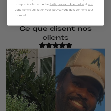
acceptez également notre
Politique de confidentialité
et
nos
Conditions d'utilisation
.
Vous pouvez vous désabonner à tout
moment
.
Ce que disent nos
clients