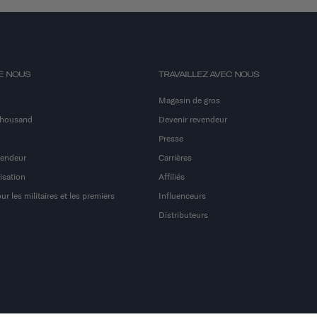
E NOUS
TRAVAILLEZ AVEC NOUS
Magasin de gros
Thousand
Devenir revendeur
Presse
vendeur
Carrières
isation
Affiliés
r les militaires et les premiers
Influenceurs
Distributeurs