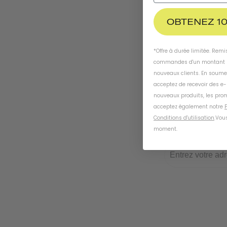
OBTENEZ 10
*Offre à durée limitée. Rem
commandes d'un montant m
nouveaux clients. En soume
acceptez de recevoir des e
nouveaux produits, les prom
acceptez également notre
P
Conditions d'utilisation
.
Vous
moment
.