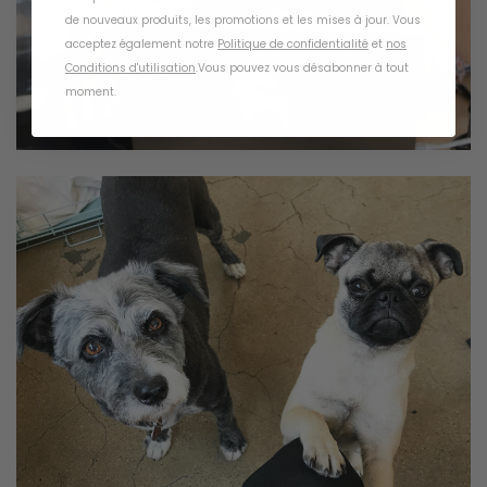
de nouveaux produits, les promotions et les mises à jour. Vous
acceptez également notre
Politique de confidentialité
et
nos
Conditions d'utilisation
.
Vous pouvez vous désabonner à tout
moment
.