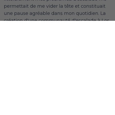
permettait de me vider la tête et constituait
une pause agréable dans mon quotidien. La
création d'une communauté d'escalade à Los
Angeles a rendu ma passion secondaire pour
l'escalade encore plus amusante et agréable.