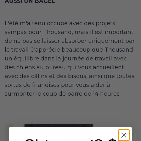
AUSSI UN BAGEL
L'été m'a tenu occupé avec des projets
sympas pour Thousand, mais il est important
de ne pas se laisser absorber uniquement par
le travail. J'apprécie beaucoup que Thousand
un équilibre dans la journée de travail avec
des chiens au bureau qui vous accueillent
avec des câlins et des bisous, ainsi que toutes
sortes de friandises pour vous aider à
surmonter le coup de barre de 14 heures.