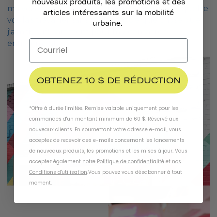
nouveaux produits, les promotions et des
ma voie en découvrant quelque chose sur lequel je
articles intéressants sur la mobilité
voulais travailler sans relâche, quelque chose que
urbaine.
j'aimais suffisamment pour m'y consacrer
entièrement.
OBTENEZ 10 $ DE RÉDUCTION
*Offre à durée limitée. Remise valable uniquement pour les
commandes d'un montant minimum de 60 $. Réservé aux
nouveaux clients. En soumettant votre adresse e-mail, vous
acceptez de recevoir des e-mails concernant les lancements
de nouveaux produits, les promotions et les mises à jour. Vous
acceptez également notre
Politique de confidentialité
et
nos
Conditions d'utilisation
.
Vous pouvez vous désabonner à tout
moment
.