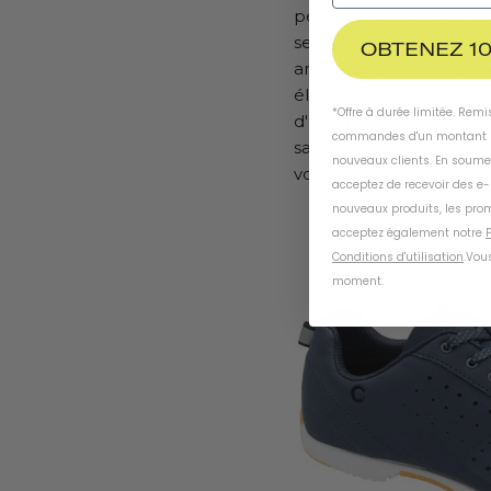
pédale au trottoir. Les 
semelle en nylon renfor
OBTENEZ 10
antidérapante et le sy
élastique. De plus, ch
*Offre à durée limitée. Rem
d'une période d'essai de
commandes d'un montant m
satisfait, Trek vous re
nouveaux clients. En soume
vos chaussures.
acceptez de recevoir des e
nouveaux produits, les prom
acceptez également notre
P
Conditions d'utilisation
.
Vous
moment
.