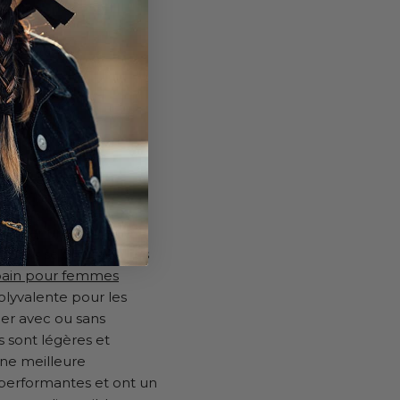
E URBAIN POUR
emporter une paire de
 pour se changer. Les
bain pour femmes
lyvalente pour les
ler avec ou sans
 sont légères et
ne meilleure
ès performantes et ont un