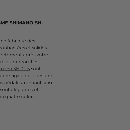
SME SHIMANO SH-
no fabrique des
ontractées et solides
rectement après votre
dre au bureau. Les
himano SH-CT5
sont
eure rigide qui transfère
os pédales, rendant ainsi
s sont élégantes et
en quatre coloris