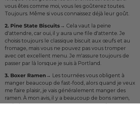
vous êtes comme moi, vous les goûterez toutes.
Toujours. Même si vous connaissez déjà leur goût.
2. Pine State Biscuits
→ Cela vaut la peine
d'attendre, car oui, il y aura une file d'attente. Je
choisis toujours le classique biscuit aux œufs et au
fromage, mais vous ne pouvez pas vous tromper
avec cet excellent menu. Je m'assure toujours de
passer par là lorsque je suis à Portland.
3. Boxer Ramen
→ Les tournées vous obligent à
manger beaucoup de fast-food, alors quand je veux
me faire plaisir, je vais généralement manger des
ramen. À mon avis, il y a beaucoup de bons ramen,
mais rien ne vaut Boxer Ramen pour moi.
L'ambiance est bonne et la nourriture est
excellente.
4. Powell's Book Store
→ Je pourrais passer des