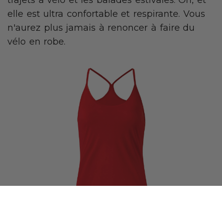
elle est ultra confortable et respirante. Vous
n'aurez plus jamais à renoncer à faire du
vélo en robe.