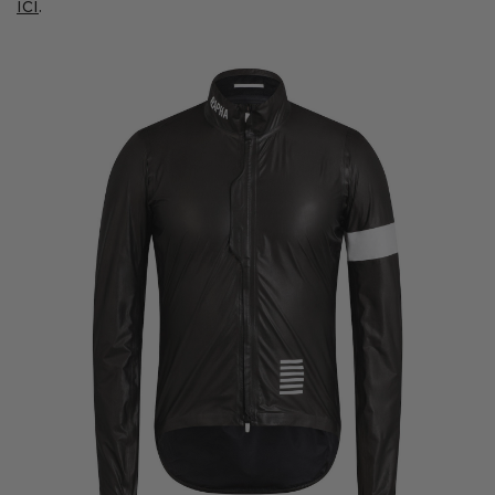
ici
.