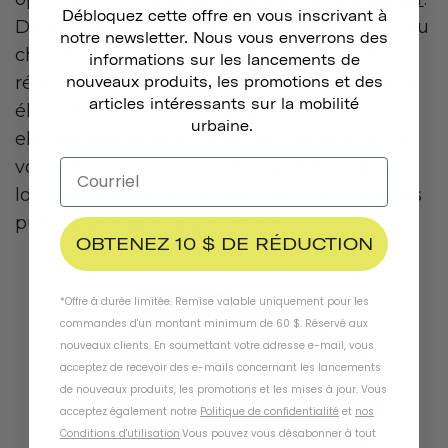
Débloquez cette offre en vous inscrivant à
Dans tous les cas, elle vous tiendra le cou au
notre newsletter. Nous vous enverrons des
chaud. La cagoule en laine mérinos aide à
informations sur les lancements de
réguler la chaleur, à évacuer l'humidité et à
nouveaux produits, les promotions et des
articles intéressants sur la mobilité
éliminer les odeurs désagréables. De plus,
urbaine.
elle fait également office de masque facial,
vous offrant une sécurité supplémentaire
lorsque vous faites du vélo dans les espaces
publics pendant la pandémie.
OBTENEZ 10 $ DE RÉDUCTION
*Offre à durée limitée. Remise valable uniquement pour les
commandes d'un montant minimum de 60 $. Réservé aux
nouveaux clients. En soumettant votre adresse e-mail, vous
acceptez de recevoir des e-mails concernant les lancements
de nouveaux produits, les promotions et les mises à jour. Vous
acceptez également notre
Politique de confidentialité
et
nos
Conditions d'utilisation
.
Vous pouvez vous désabonner à tout