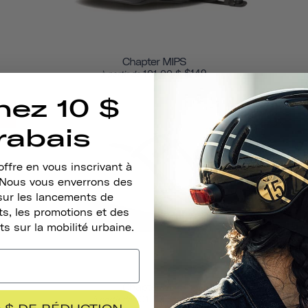
Chapter MIPS
$149
101,00 $
à partir de
nez 10 $
TE
VENTE
rabais
ffre en vous inscrivant à
. Nous vous enverrons des
sur les lancements de
s, les promotions et des
ts sur la mobilité urbaine.
Chapter MIPS
$149.00
101,00 $
à partir de