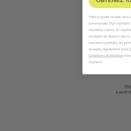
OBTENEZ 10
*Offre à durée limitée. Rem
commandes d'un montant m
nouveaux clients. En soume
acceptez de recevoir des e
nouveaux produits, les prom
acceptez également notre
P
Conditions d'utilisation
.
Vous
moment
.
Ch
à partir d