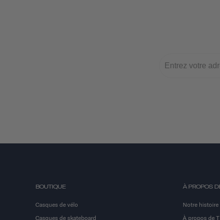
BOUTIQUE
À PROPOS D
Casques de vélo
Notre histoire
Casques de skateboard
À propos de 