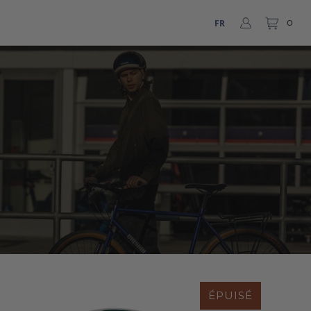
FR
0
ÉPUISÉ