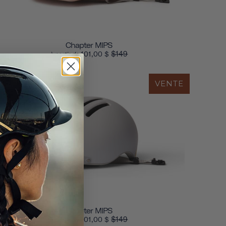
Chapter MIPS
$149
101,00 $
à partir de
VENTE
Chapter MIPS
$149
101,00 $
à partir de