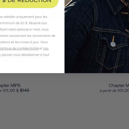
 $ DE RÉDUCTION
VENTE
ise valable uniquement pour les
inimum de 60 $. Réservé aux
ttant votre adresse e-mail, vous
-mails concernant les lancements de
otions et les mises à jour. Vous
olitique de confidentialité
et
nos
 pouvez vous désabonner à tout
apter MIPS
Chapter M
$149
101,00 $
101,0
e
à partir de