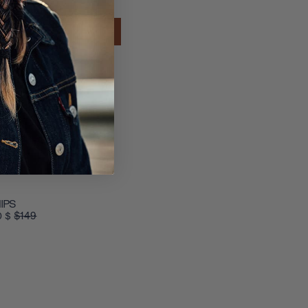
VENTE
IPS
$149
0 $