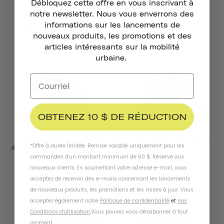
Débloquez cette offre en vous inscrivant à
notre newsletter. Nous vous enverrons des
MIPS Chapter MIPS
Casque Pour Tout-Petits
informations sur les lancements de
Thousand .
nouveaux produits, les promotions et des
$49.95
articles intéressants sur la mobilité
urbaine.
OBTENEZ 10 $ DE RÉDUCTION
Casque Thousand Youth
Casque Thousand . Pour
*Offre à durée limitée. Remise valable uniquement pour les
à partir de 84,95 $
Enfants
à partir de
59,95 $
à partir de
commandes d'un montant minimum de 60 $. Réservé aux
nouveaux clients. En soumettant votre adresse e-mail, vous
acceptez de recevoir des e-mails concernant les lancements
de nouveaux produits, les promotions et les mises à jour. Vous
acceptez également notre
Politique de confidentialité
et
nos
Conditions d'utilisation
.
Vous pouvez vous désabonner à tout
moment
.