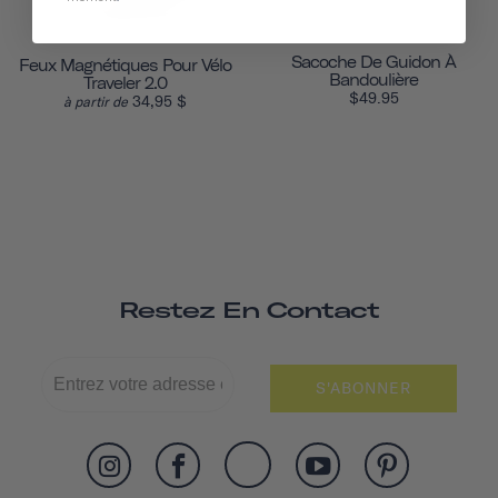
Sacoche De Guidon À
Feux Magnétiques Pour Vélo
Bandoulière
Traveler 2.0
$49.95
34,95 $
à partir de
Restez En Contact
S'ABONNER