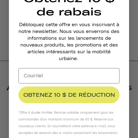
de rabais
Débloquez cette offre en vous inscrivant à
Sonnette De Vélo Pennant
notre newsletter. Nous vous enverrons des
$19.95
informations sur les lancements de
nouveaux produits, les promotions et des
articles intéressants sur la mobilité
urbaine.
Avis Sur Les Produits
OBTENEZ 10 $ DE RÉDUCTION
4.0
*Offre à durée limitée. Remise valable uniquement pour les
BASED ON 5 REVIEWS
commandes d'un montant minimum de 60 $. Réservé aux
nouveaux clients. En soumettant votre adresse e-mail, vous
acceptez de recevoir des e-mails concernant les lancements