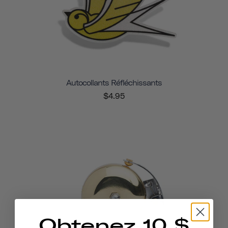
Autocollants Réfléchissants
$4.95
Obtenez 10 $