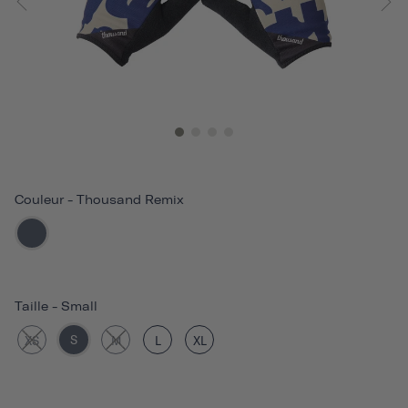
Couleur
-
Thousand Remix
Taille
-
Small
S
XS
M
L
XL