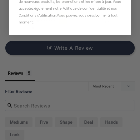
3
de nouveaux produits, les promotions et les mises à jour. Vous
0
acceptez également notre
Politique de confidentialité
et
nos
1
Conditions d'utilisation
.
Vous pouvez vous désabonner à tout
1
moment
.
0
Write A Review
Reviews
Filter Reviews:
Mediums
Five
Shape
Deal
Hands
Look