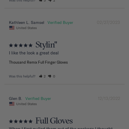
Was this helpful?
3
2
02/27/2023
Kathleen L. Samsel
United States
Stylin"
I like the look a great deal
Thousand Remix Full Finger Gloves
Was this helpful?
2
0
12/13/2022
Glen B.
United States
Full Gloves
When I first pulled them out of the package I thought 