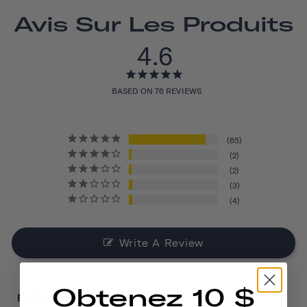
Avis Sur Les Produits
4.6
BASED ON 76 REVIEWS
65
2
2
3
4
Write A Review
Obtenez 10 $
Reviews