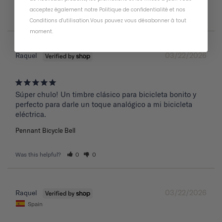
acceptez également notre
Politique de confidentialité
et
nos
Was this helpful?
0
0
Conditions d'utilisation
.
Vous pouvez vous désabonner à tout
moment
.
03/22/2026
Raquel
Súper chulo! Un timbre clásico para bicicleta bonito y 
perfecto para darle un toque analógico a mi bicicleta 
eléctrica.
Pennant Bicycle Bell
Was this helpful?
0
0
03/22/2026
Raquel
Spain