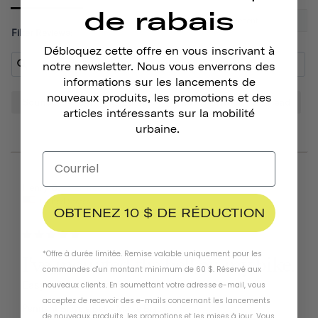
de rabais
Filter Reviews:
Débloquez cette offre en vous inscrivant à
notre newsletter. Nous vous enverrons des
informations sur les lancements de
nouveaux produits, les promotions et des
Sound
Bell
Look
Bike
Tone
Head
articles intéressants sur la mobilité
urbaine.
06/25/2026
Henry B.
United States
OBTENEZ 10 $ DE RÉDUCTION
*Offre à durée limitée. Remise valable uniquement pour les
I've mounted the bell on my bike.
commandes d'un montant minimum de 60 $. Réservé aux
Easy to install. Like it!!!
nouveaux clients. En soumettant votre adresse e-mail, vous
acceptez de recevoir des e-mails concernant les lancements
Pennant Bicycle Bell
Matte Black
de nouveaux produits, les promotions et les mises à jour. Vous