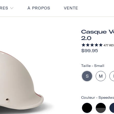
IRES
À PROPOS
VENTE
Casque Vé
2.0
477
RE
$99.95
Taille
-
Small
S
M
Couleur
-
Speedwa