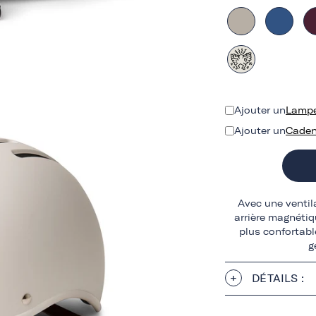
Ajouter un
Lampe
Ajouter un
Caden
Avec une ventil
arrière magnétiq
plus confortabl
g
DÉTAILS :