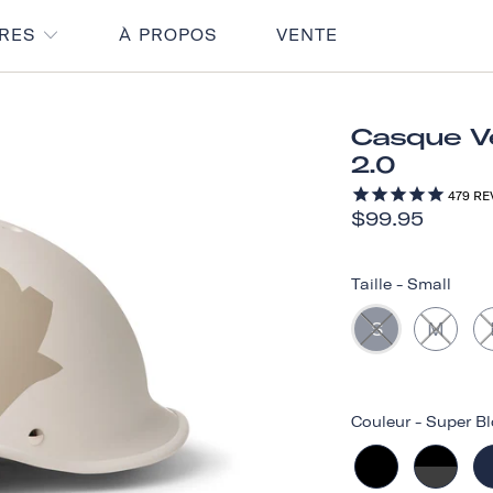
IRES
À PROPOS
VENTE
Casque Vé
2.0
479
RE
$99.95
Taille
-
Small
S
M
Couleur
-
Super B