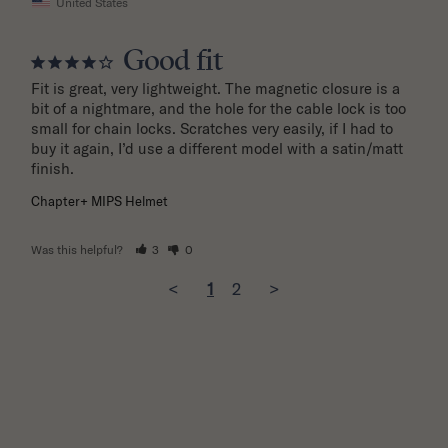
United States
Good fit
Fit is great, very lightweight. The magnetic closure is a 
bit of a nightmare, and the hole for the cable lock is too 
small for chain locks. Scratches very easily, if I had to 
buy it again, I’d use a different model with a satin/matt 
finish.
Chapter+ MIPS Helmet
Was this helpful?
3
0
<
1
2
>