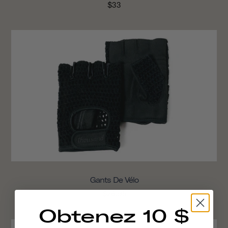
$33
Gants De Vélo
$26.95
Obtenez 10 $