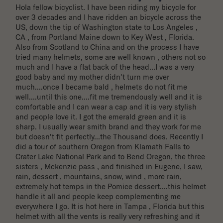
Hola fellow bicyclist. I have been riding my bicycle for 
over 3 decades and I have ridden an bicycle across the 
US, down the tip of Washington state to Los Angeles , 
CA , from Portland Maine down to Key West , Florida. 
Also from Scotland to China and on the process I have 
tried many helmets, some are well known , others not so 
much and I have a flat back of the head...I was a very 
good baby and my mother didn't turn me over 
much....once I became bald , helmets do not fit me 
well....until this one....fit me tremendously well and it is 
comfortable and I can wear a cap and it is very stylish 
and people love it. I got the emerald green and it is 
sharp. I usually wear smith brand and they work for me 
but doesn't fit perfectly...the Thousand does. Recently I 
did a tour of southern Oregon from Klamath Falls to 
Crater Lake National Park and to Bend Oregon, the three 
sisters , Mckenzie pass , and finished in Eugene, I saw, 
rain, dessert , mountains, snow, wind , more rain, 
extremely hot temps in the Pomice dessert....this helmet 
handle it all and people keep complementing me 
everywhere I go. It is hot here in Tampa , Florida but this 
helmet with all the vents is really very refreshing and it 