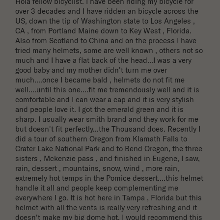
Hola fellow bicyclist. I have been riding my bicycle for 
over 3 decades and I have ridden an bicycle across the 
US, down the tip of Washington state to Los Angeles , 
CA , from Portland Maine down to Key West , Florida. 
Also from Scotland to China and on the process I have 
tried many helmets, some are well known , others not so 
much and I have a flat back of the head...I was a very 
good baby and my mother didn't turn me over 
much....once I became bald , helmets do not fit me 
well....until this one....fit me tremendously well and it is 
comfortable and I can wear a cap and it is very stylish 
and people love it. I got the emerald green and it is 
sharp. I usually wear smith brand and they work for me 
but doesn't fit perfectly...the Thousand does. Recently I 
did a tour of southern Oregon from Klamath Falls to 
Crater Lake National Park and to Bend Oregon, the three 
sisters , Mckenzie pass , and finished in Eugene, I saw, 
rain, dessert , mountains, snow, wind , more rain, 
extremely hot temps in the Pomice dessert....this helmet 
handle it all and people keep complementing me 
everywhere I go. It is hot here in Tampa , Florida but this 
helmet with all the vents is really very refreshing and it 
doesn't make my big dome hot. I would recommend this 