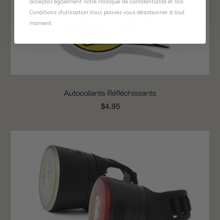
acceptez également notre
Politique de confidentialité
et
nos
Conditions d'utilisation
.
Vous pouvez vous désabonner à tout
moment
.
Autocollants Réfléchissants
$4.95