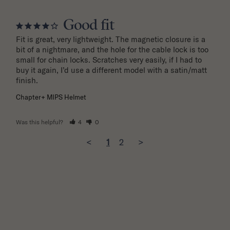
Good fit
Fit is great, very lightweight. The magnetic closure is a 
bit of a nightmare, and the hole for the cable lock is too 
small for chain locks. Scratches very easily, if I had to 
buy it again, I’d use a different model with a satin/matt 
finish.
Chapter+ MIPS Helmet
Was this helpful?
4
0
<
1
2
>