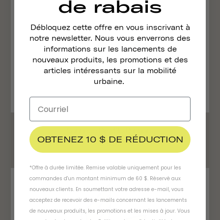
de rabais
Débloquez cette offre en vous inscrivant à
notre newsletter. Nous vous enverrons des
informations sur les lancements de
nouveaux produits, les promotions et des
articles intéressants sur la mobilité
urbaine.
Sonnette De Vélo Pennant
OBTENEZ 10 $ DE RÉDUCTION
$19.95
*Offre à durée limitée. Remise valable uniquement pour les
commandes d'un montant minimum de 60 $. Réservé aux
nouveaux clients. En soumettant votre adresse e-mail, vous
acceptez de recevoir des e-mails concernant les lancements
de nouveaux produits, les promotions et les mises à jour. Vous