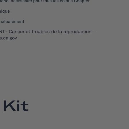
tériel nécessaire pour tous les coloris Chapter
nique
 séparément
 : Cancer et troubles de la reproduction -
.ca.gov
Kit