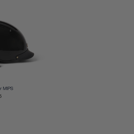
r MIPS
5