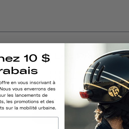
Avis Sur Les Produits
nez 10 $
rabais
4.7
14
0
ffre en vous inscrivant à
0
. Nous vous enverrons des
BASED ON 15 REVIEWS
0
sur les lancements de
1
s, les promotions et des
ts sur la mobilité urbaine.
Write A Review