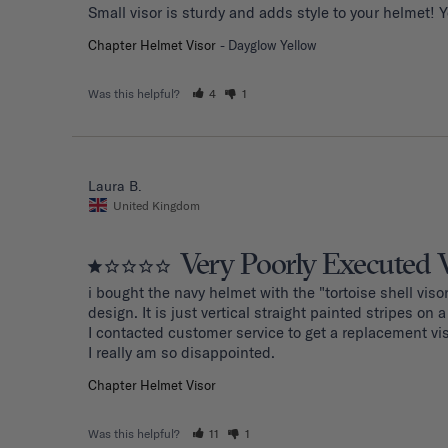
Small visor is sturdy and adds style to your helmet! 
Chapter Helmet Visor
Dayglow Yellow
Was this helpful?
4
1
Laura B.
United Kingdom
Very Poorly Executed 
i bought the navy helmet with the "tortoise shell visor
design. It is just vertical straight painted stripes on a t
I contacted customer service to get a replacement vi
I really am so disappointed.
Chapter Helmet Visor
Was this helpful?
11
1