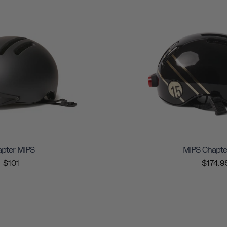
pter MIPS
MIPS Chapte
$101
$174.9