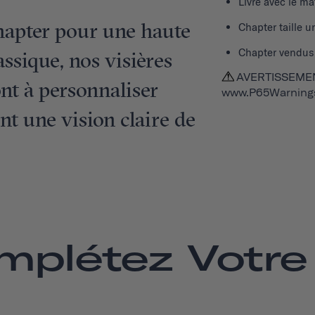
Livré avec le ma
hapter pour une haute
Chapter taille u
Chapter vendus
assique, nos visières
AVERTISSEMENT
nt à personnaliser
www.P65Warnings
nt une vision claire de
mplétez Votre 