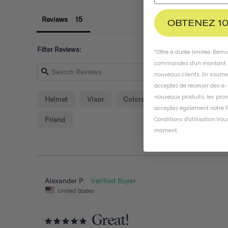
Reviews
OBTENEZ 10
Filter Reviews:
*Offre à durée limitée. Rem
commandes d'un montant m
nouveaux clients. En soume
acceptez de recevoir des e
nouveaux produits, les prom
Helmet
Visor
Colors
Screw
Detail
acceptez également notre
P
Friend
Conditions d'utilisation
.
Vous
moment
.
Alexander P.
United States
Great!