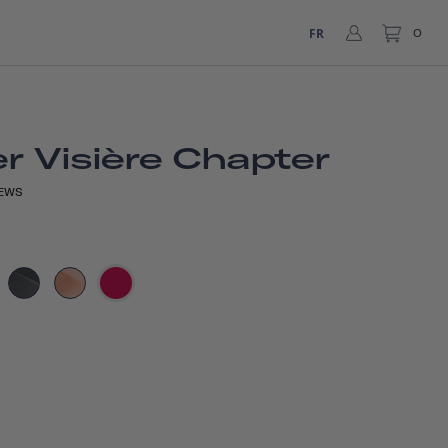
FR
0
r Visière Chapter
EWS