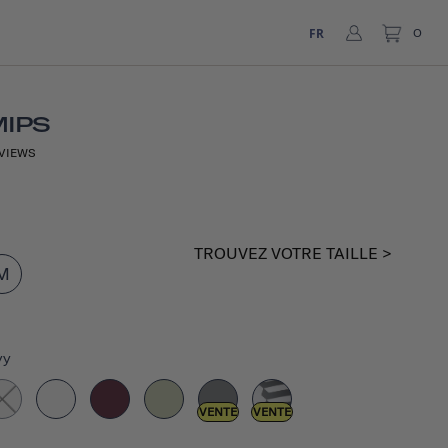
FR
0
MIPS
VIEWS
TROUVEZ VOTRE TAILLE >
M
vy
VENTE
VENTE