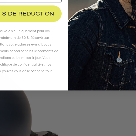
 $ DE RÉDUCTION
ise valable uniquement pour les
inimum de 60 $. Réservé aux
ttant votre adresse e-mail, vous
-mails concernant les lancements de
otions et les mises à jour. Vous
olitique de confidentialité
et
nos
 pouvez vous désabonner à tout