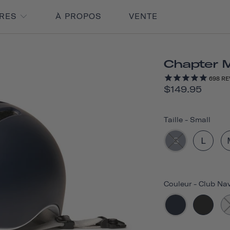
IRES
À PROPOS
VENTE
Chapter 
698
RE
$149.95
Taille
-
Small
S
L
Couleur
-
Club Na