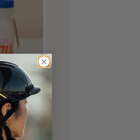
vormen hebben
lessen onze
oderne draai te