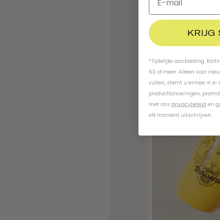
KRIJG
*Tijdelijke aanbieding. Kort
60 of meer. Alleen voor nie
vullen, stemt u ermee in e
productlanceringen, promot
met ons
privacybeleid
en
o
elk moment uitschrijven.