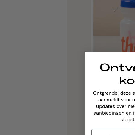
Ontv
ko
Ontgrendel deze 
aanmeldt voor o
Geïnspireerd
updates over ni
geïnspiree
aanbiedingen en i
ontwerpfilosof
stedel