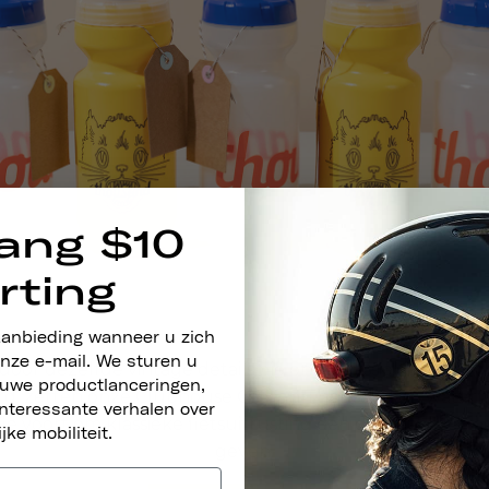
ang $10
rting
aanbieding wanneer u zich
nze e-mail. We sturen u
 door dezelfde vintage details die onze klassieke helm
euwe productlanceringen,
rd, zetten onze Clubhouse Cat- en Thousand en waterf
nteressante verhalen over
ie
voort om klassieke fietsuitrusting een doordachte, m
ijke mobiliteit.
geven.