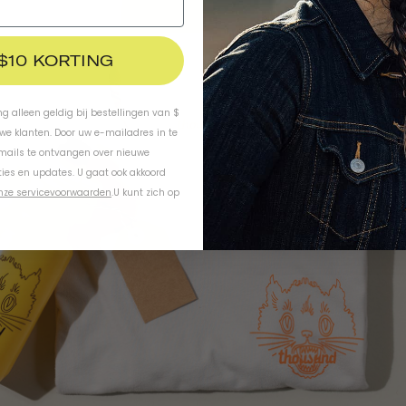
 $10 KORTING
ing alleen geldig bij bestellingen van $
uwe klanten. Door uw e-mailadres in te
-mails te ontvangen over nieuwe
ies en updates. U gaat ook akkoord
nze servicevoorwaarden
.
U kunt zich op