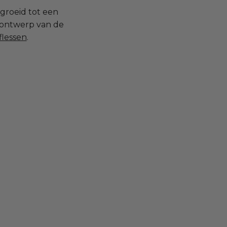
egroeid tot een
 ontwerp van de
flessen
.