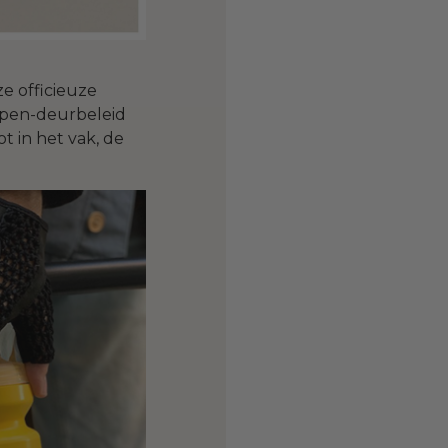
ze officieuze
open-deurbeleid
t in het vak, de