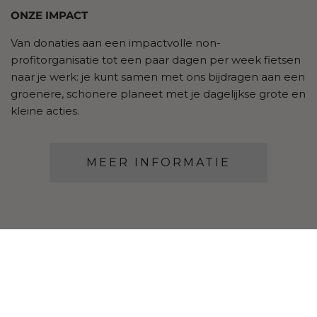
ONZE IMPACT
Van donaties aan een impactvolle non-
profitorganisatie tot een paar dagen per week fietsen
naar je werk: je kunt samen met ons bijdragen aan een
groenere, schonere planeet met je dagelijkse grote en
kleine acties.
MEER INFORMATIE