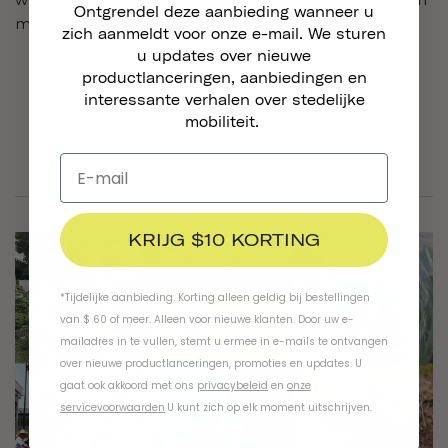
Ontgrendel deze aanbieding wanneer u
maken, met uw hulp!
zich aanmeldt voor onze e-mail. We sturen
u updates over nieuwe
productlanceringen, aanbiedingen en
MEER INFORMATIE
interessante verhalen over stedelijke
mobiliteit.
KRIJG $10 KORTING
*Tijdelijke aanbieding. Korting alleen geldig bij bestellingen
van $ 60 of meer. Alleen voor nieuwe klanten. Door uw e-
mailadres in te vullen, stemt u ermee in e-mails te ontvangen
over nieuwe productlanceringen, promoties en updates. U
gaat ook akkoord met ons
privacybeleid
en
onze
servicevoorwaarden
.
U kunt zich op elk moment uitschrijven.