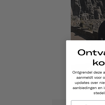
Ontv
ko
Ontgrendel deze 
aanmeldt voor o
updates over ni
Bovendien heeft 
aanbiedingen en i
Amar heeft gelee
stedel
Hallo Thousand!