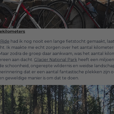
dekilometers
 Ride
had ik nog nooit een lange fietstocht gemaakt, laa
t. Ik maakte me echt zorgen over het aantal kilometers 
Maar zodra de groep daar aankwam, was het aantal kilo
dereen aan dacht.
Glacier National Park
heeft een miljoen
schoonheid, ongerepte wildernis en weidse landscha
erinnering dat er een aantal fantastische plekken zijn
een geweldige manier is om dat te doen.