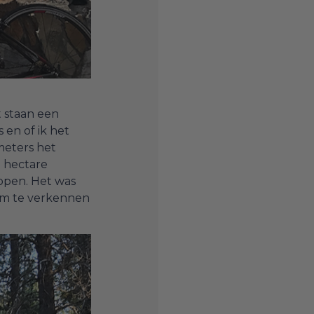
t staan een
en of ik het
meters het
 hectare
ppen. Het was
 om te verkennen