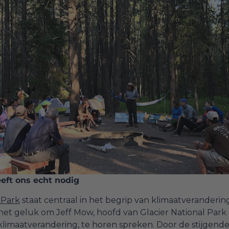
eeft ons echt nodig
 Park
staat centraal in het begrip van klimaatveranderin
het geluk om Jeff Mow, hoofd van Glacier National Park
klimaatverandering, te horen spreken. Door de stijgen