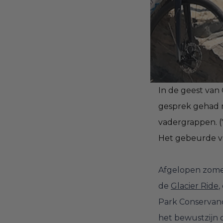
In de geest van
gesprek gehad 
vadergrappen. ("
Het gebeurde vl
Afgelopen zome
de
Glacier Ride
,
Park Conservancy
het bewustzijn 