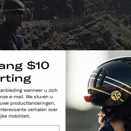
ang $10
rting
aanbieding wanneer u zich
nze e-mail. We sturen u
euwe productlanceringen,
hij veel geleerd, dus zonder verder oponthoud: hier zij
nteressante verhalen over
rd tijdens zijn Climate Ride-ervaring!
ijke mobiliteit.
 Amar hier. Ik had het geluk om mee te mogen doen aa