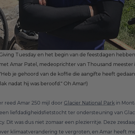
 Giving Tuesday en het begin van de feestdagen hebben
met Amar Patel, medeoprichter van Thousand meester i
Heb je gehoord van de koffie die aangifte heeft gedaan bij 
ak nadat hij was beroofd." Oh Amar!) 
r reed Amar 250 mijl door
Glacier National Park
in Mont
 een liefdadigheidsfietstocht ter ondersteuning van Glac
. Dit was dus niet zomaar een plezierritje. Deze zesdaa
over klimaatverandering te vergroten, en Amar heeft m