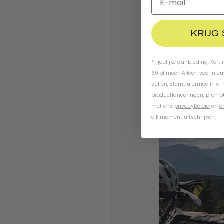
onvergetelijke g
gecombineerd: fi
KRIJG
ik tijdens deze r
*Tijdelijke aanbieding. Kort
60 of meer. Alleen voor nie
vullen, stemt u ermee in e
productlanceringen, promot
met ons
privacybeleid
en
o
elk moment uitschrijven.