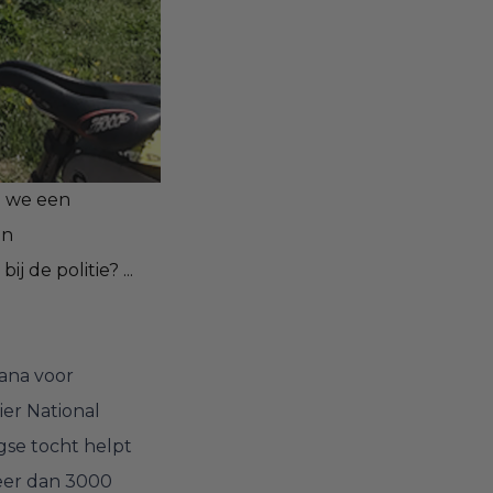
 we een 
n 
de politie? ... 
ana voor
ier National
gse tocht helpt
eer dan 3000