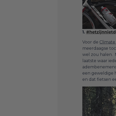
1.
#hetzijnniet
Voor de
Climate
meerdaagse toch
wel zou halen. 
laatste waar ie
adembenemende 
een geweldige h
en dat fietsen 