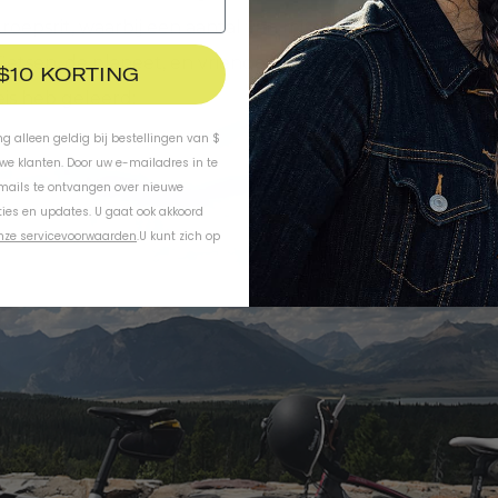
roepsrit, waarbij een aantal van mijn favoriete dingen 
etsen, de planeet, en vrienden en familie. Hier zijn een 
 $10 KORTING
eis heb geleerd:
ing alleen geldig bij bestellingen van $
uwe klanten. Door uw e-mailadres in te
-mails te ontvangen over nieuwe
ies en updates. U gaat ook akkoord
nze servicevoorwaarden
.
U kunt zich op