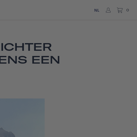
NL
0
RICHTER
DENS EEN