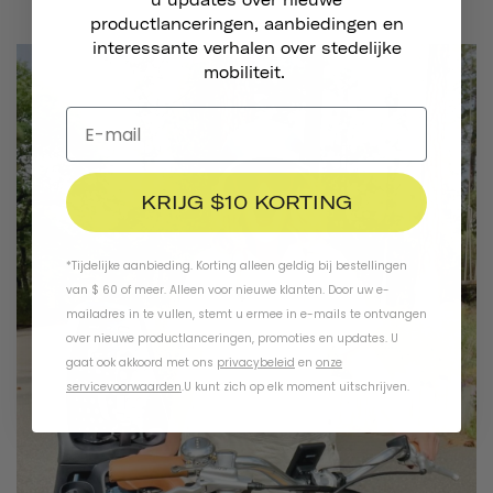
u updates over nieuwe
productlanceringen, aanbiedingen en
interessante verhalen over stedelijke
mobiliteit.
KRIJG $10 KORTING
*Tijdelijke aanbieding. Korting alleen geldig bij bestellingen
van $ 60 of meer. Alleen voor nieuwe klanten. Door uw e-
mailadres in te vullen, stemt u ermee in e-mails te ontvangen
over nieuwe productlanceringen, promoties en updates. U
gaat ook akkoord met ons
privacybeleid
en
onze
servicevoorwaarden
.
U kunt zich op elk moment uitschrijven.