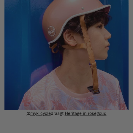
@myk_cycle
draagt
Heritage in roségoud