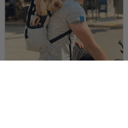
@ella.thecockapoo
draagt
een Heritage-helm in Carbon Black.