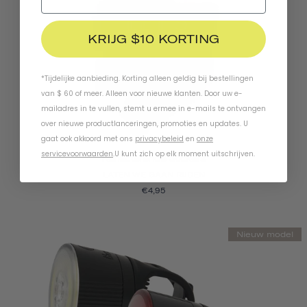
KRIJG $10 KORTING
*Tijdelijke aanbieding. Korting alleen geldig bij bestellingen
van $ 60 of meer. Alleen voor nieuwe klanten. Door uw e-
mailadres in te vullen, stemt u ermee in e-mails te ontvangen
over nieuwe productlanceringen, promoties en updates. U
gaat ook akkoord met ons
privacybeleid
en
onze
servicevoorwaarden
.
U kunt zich op elk moment uitschrijven.
Reflecterende Stickers
LATEN WE GAAN RIJDEN
€4,95
Nieuw model