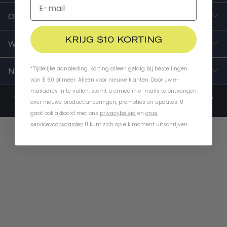
OVER ONS
KRIJG $10 KORTING
WERK MET ONS SAMEN
*Tijdelijke aanbieding. Korting alleen geldig bij bestellingen
NEEM CONTACT MET ONS OP
van $ 60 of meer. Alleen voor nieuwe klanten. Door uw e-
mailadres in te vullen, stemt u ermee in e-mails te ontvangen
© 2014-2025 Thousand . 2651 East 12th Street, Unit 520, Los Angeles, CA
over nieuwe productlanceringen, promoties en updates. U
90023 |
Servicevoorwaarden
|
Privacybeleid
gaat ook akkoord met ons
privacybeleid
en
onze
servicevoorwaarden
.
U kunt zich op elk moment uitschrijven.