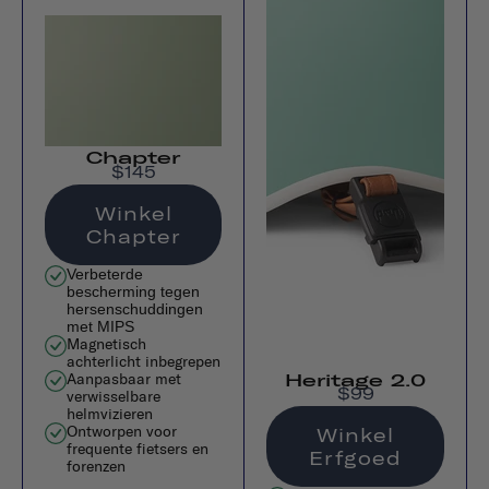
Chapter
$145
Winkel
Chapter
Verbeterde
bescherming tegen
hersenschuddingen
met MIPS
Magnetisch
achterlicht inbegrepen
Aanpasbaar met
Heritage 2.0
$99
verwisselbare
helmvizieren
Ontworpen voor
Winkel
frequente fietsers en
Erfgoed
forenzen