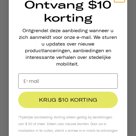
Ontvang $10
een fietsongeluk, richtte onze oprichtster
Gloria Thousand op Thousand duizend
korting
levens te redden. Na acht jaar is dit het
resultaat.
Ontgrendel deze aanbieding wanneer u
zich aanmeldt voor onze e-mail. We sturen
1196+
u updates over nieuwe
productlanceringen, aanbiedingen en
interessante verhalen over stedelijke
mobiliteit.
Aantal helmen dat via ons
vervangingsprogramma voor ongevallen is
vervangen.
77+
KRIJG $10 KORTING
*Tijdelijke aanbieding. Korting alleen geldig bij bestellingen
Aantal helmen dat via onze
van $ 60 of meer. Alleen voor nieuwe klanten. Door uw e-
antidiefstalgarantie is vervangen
mailadres in te vullen, stemt u ermee in e-mails te ontvangen