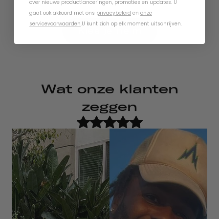
over nieuwe productlanceringen, promoties en updates. U
gaat ook akkoord met ons
privacybeleid
en
onze
servicevoorwaarden
.
U kunt zich op elk moment uitschrijven.
Kies je helm
Wat onze klanten
zeggen