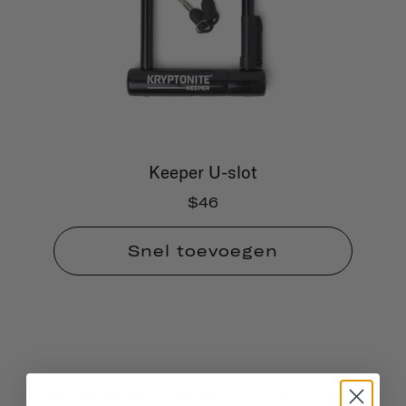
Keeper U-slot
$46
Snel toevoegen
Nadat ze een vriend had verloren door