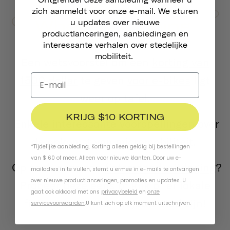
zich aanmeldt voor onze e-mail. We sturen
u updates over nieuwe
productlanceringen, aanbiedingen en
interessante verhalen over stedelijke
mobiliteit.
Een wetsvoorstel om een
korting van
1500 dollar
te geven
voor e-bikes
ligt
weer op tafel.
KRIJG $10 KORTING
Enkele
interessante voorspellingen
over
de opkomst van micromobiliteit.
*Tijdelijke aanbieding. Korting alleen geldig bij bestellingen
van $ 60 of meer. Alleen voor nieuwe klanten. Door uw e-
Op zoek naar een
fietsmaand-uitdaging
?
mailadres in te vullen, stemt u ermee in e-mails te ontvangen
over nieuwe productlanceringen, promoties en updates. U
Probeer deze eens of kijk of er lokale
gaat ook akkoord met ons
privacybeleid
en
onze
fietsevenementen in jouw stad zijn!
servicevoorwaarden
.
U kunt zich op elk moment uitschrijven.