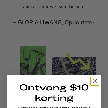
auto? Laten we gaan fietsen!
– GLORIA HWANG, Oprichtster
Ontvang $10
korting
Ontgrendel deze aanbieding wanneer u